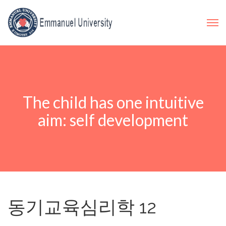
The child has one intuitive
aim: self development
동기교육심리학 12