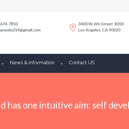
-674-7850
3400 W. 6th Street. #200
anuelu314@gmail.com
Los Angeles, CA 90020
News & Information
Contact US
ld has one intuitive aim: self dev