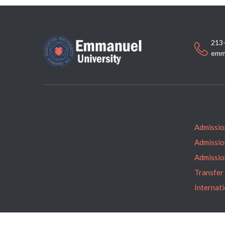
213
emm
Admissio
Admissio
Admissio
Transfer
Internat