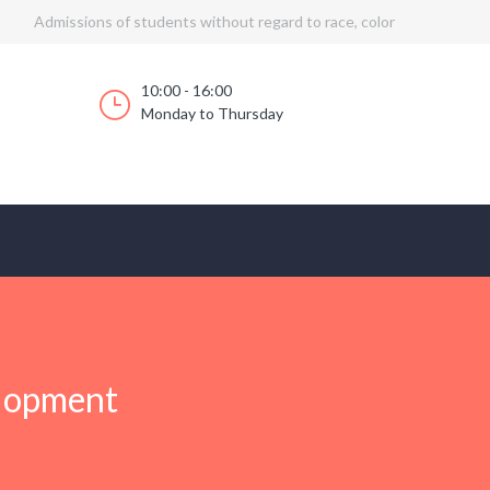
Admissions of students without regard to race, color
10:00 - 16:00
Monday to Thursday
elopment