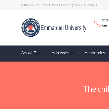
3400 W. 6th Street. #200. Los Angeles, CA 90020
213
emm
About EU
Admissions
Academics
The chi