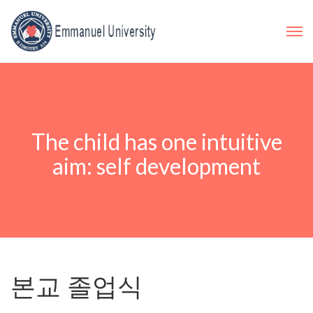
The child has one intuitive
aim: self development
본교 졸업식