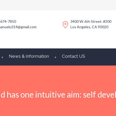
-674-7850
3400 W. 6th Street. #200
anuelu314@gmail.com
Los Angeles, CA 90020
News & Information
Contact US
ld has one intuitive aim: self dev