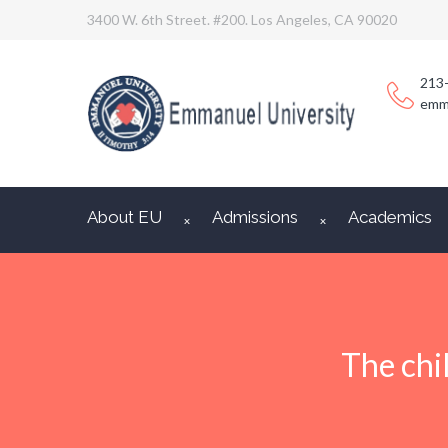
3400 W. 6th Street. #200. Los Angeles, CA 90020
213
emm
About EU
Admissions
Academics
The chi