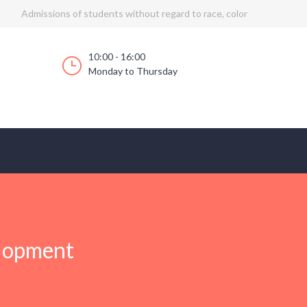
Admissions of students without regard to race, color
10:00 - 16:00
Monday to Thursday
elopment