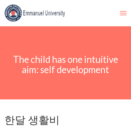
The child has one intuitive
aim: self development
한달 생활비