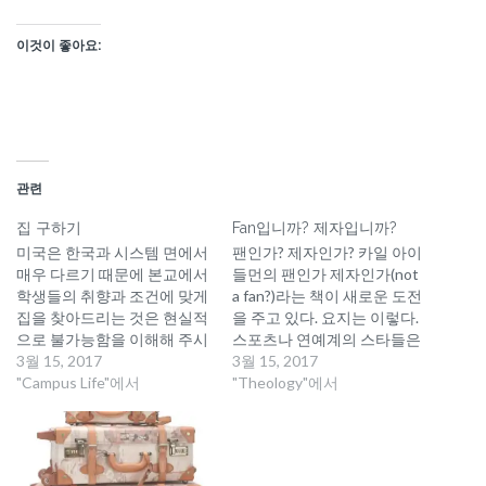
이것이 좋아요:
관련
집 구하기
Fan입니까? 제자입니까?
미국은 한국과 시스템 면에서
팬인가? 제자인가? 카일 아이
매우 다르기 때문에 본교에서
들먼의 팬인가 제자인가(not
학생들의 취향과 조건에 맞게
a fan?)라는 책이 새로운 도전
집을 찾아드리는 것은 현실적
을 주고 있다. 요지는 이렇다.
으로 불가능함을 이해해 주시
스포츠나 연예계의 스타들은
기 바랍니다. ▶ 하숙집을 고
3월 15, 2017
수많은 팬들을 끌고 다닌다.
3월 15, 2017
려할 경우 보통 하숙집을 구
"Campus Life"에서
팬은 누군가를 열정적으로 좋
"Theology"에서
할 때는 학교에서 자동차로
아하는 사람이다. 팬은 맨몸
15분 거리 도보로 10분 이내
과 얼굴에 페인팅을 하고서
의 Los Angeles 지역에서 찾
경기장에 간다. 그리고 관람
으시면 됩니다 ▶ 교통 상황
석에 앉아 팀을 열렬히 응원