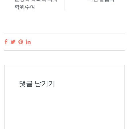
의 신분(status)을 증병하는
학위수여
신분증…
댓글 남기기