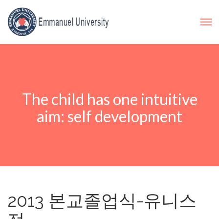
The child has one intuitive
aim: self development
2013 본교졸업식-유니스