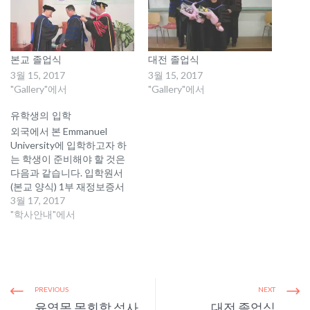
본교 졸업식
대전 졸업식
3월 15, 2017
3월 15, 2017
"Gallery"에서
"Gallery"에서
유학생의 입학
외국에서 본 Emmanuel
University에 입학하고자 하
는 학생이 준비해야 할 것은
다음과 같습니다. 입학원서
(본교 양식) 1부 재정보증서
(본교 양식) 재정보증인의 최
3월 17, 2017
근 3개월 은행 거래내역서
"학사안내"에서
(Bank Statement) 추천서 (소
속 교회 담임목사) 1부 -〉ESL
과정은 생략 최종학교 영문
졸업 및 성적증명서 자기 소
개서 명함판 사진 2매
PREVIOUS
NEXT
Admission Fee $100.00 본인
윤영목 목회학 석사
대전 졸업식