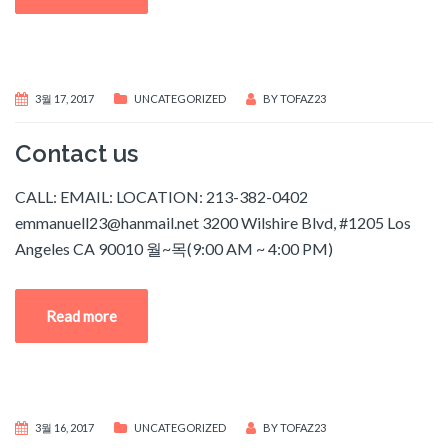
3월 17, 2017
UNCATEGORIZED
BY
TOFAZ23
Contact us
CALL: EMAIL: LOCATION: 213-382-0402
emmanuell23@hanmail.net
3200 Wilshire Blvd, #1205 Los
Angeles CA 90010 월~목(9:00 AM ~ 4:00 PM)
Read more
3월 16, 2017
UNCATEGORIZED
BY
TOFAZ23