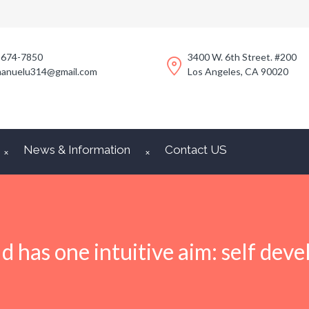
-674-7850
3400 W. 6th Street. #200
anuelu314@gmail.com
Los Angeles, CA 90020
News & Information
Contact US
ld has one intuitive aim: self dev