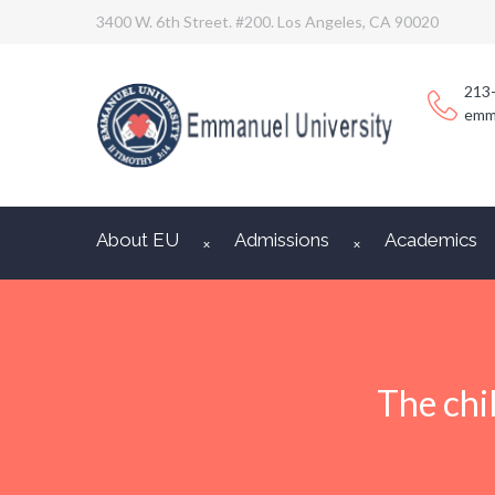
3400 W. 6th Street. #200. Los Angeles, CA 90020
213
emm
About EU
Admissions
Academics
The chi