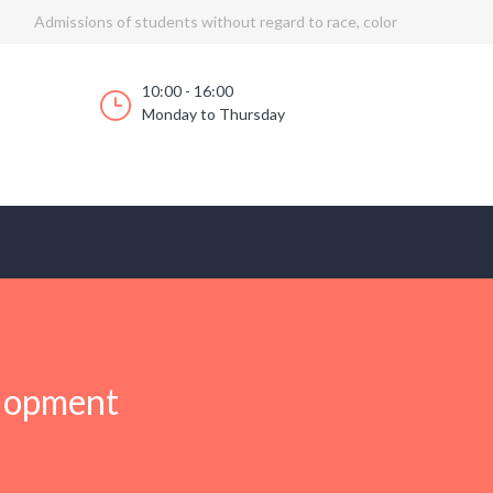
Admissions of students without regard to race, color
10:00 - 16:00
Monday to Thursday
elopment