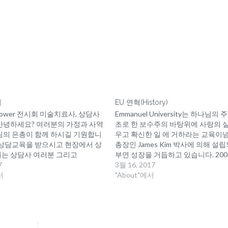
회
EU 연혁(History)
 Flower 전시회 미술치료사, 상담사
Emmanuel University는 하나님의
안녕하세요? 여러분의 가정과 사역
초로 한 보수주의 바탕위에 사랑의 
님의 은총이 함께 하시길 기원합니
우고 확신한 일 에 거하라는 교육이념
 상담교육을 받으시고 현장에서 상
총장인 James Kim 박사에 의해 설
는 상담사 여러분 그리고
부연 성장을 거듭하고 있습니다. 200
l University에서 미술치료 고급반
7
Emmanuel University는 미국의 Stat
3월 16, 2017
반을 마치시고 현장에서 활발히 사
서
California Educational Departme
"About"에서
술치료 상담사들의 소식을 접하면
종합 대학 설립인가 취득(School Co
 양성의 소중함을 새삼 느낍니다 미
1941231) 2001년 2월 미국 연방
한 장르인 플라워 오브제를 발전시
종합대학 설립…
ed Flower 작품의…