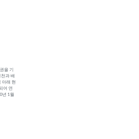
 주권을 기
실천과 배
 아래 현
립되어 연
0년 1월
e of
nt로부터
de
정부로부터