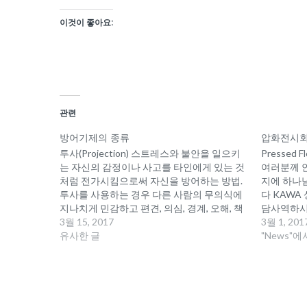
이것이 좋아요:
관련
방어기제의 종류
압화전시
투사(Projection) 스트레스와 불안을 일으키
Pressed
는 자신의 감정이나 사고를 타인에게 있는 것
여러분께 
처럼 전가시킴으로써 자신을 방어하는 방법.
지에 하나
투사를 사용하는 경우 다른 사람의 무의식에
다 KAWA
지나치게 민감하고 편견, 의심, 경계, 오해, 책
담사역하시
임전가 등의 현실왜곡이 나타난다. 망상증후
3월 15, 2017
Emmanue
3월 1, 201
군에서 흔히 사용된다. 스스로 수용할 수 없는
유사한 글
과 전문가
"News"에
욕망, 생각, 느낌을 주체의 바깥이나 자신에게
역하는 미
로 돌리는 방어기제. ex) 내가 이렇게 된 건…
서 지도자
술치료의 
켜서 Press