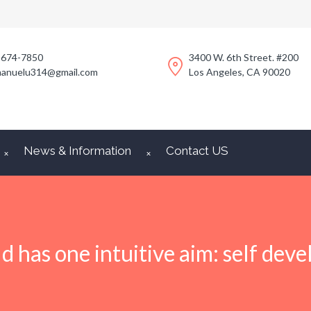
-674-7850
3400 W. 6th Street. #200
anuelu314@gmail.com
Los Angeles, CA 90020
News & Information
Contact US
ld has one intuitive aim: self dev