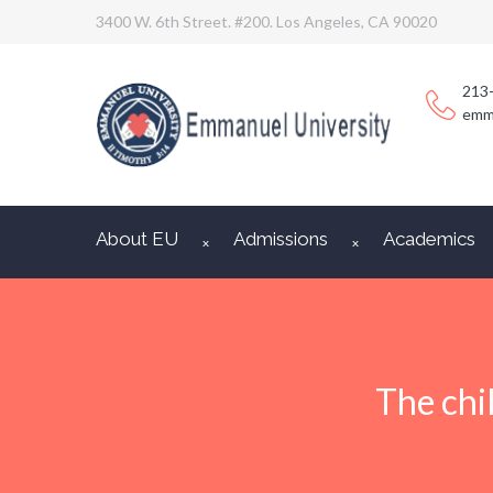
3400 W. 6th Street. #200. Los Angeles, CA 90020
213
emm
About EU
Admissions
Academics
The chi