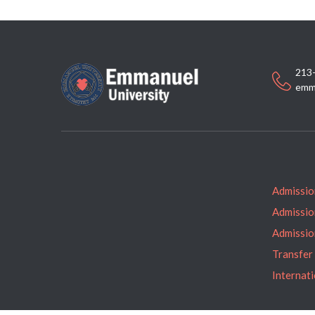
213
emm
Admissio
Admissio
Admissio
Transfer
Internat