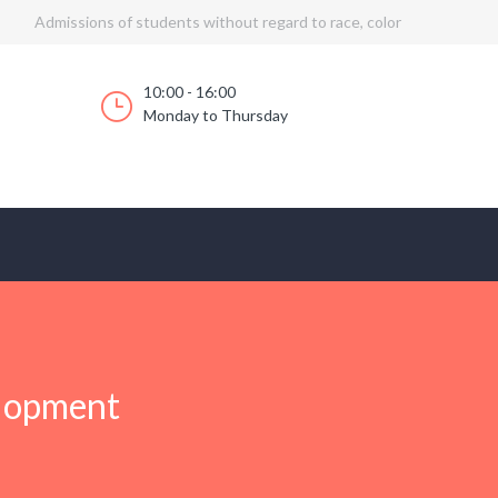
Admissions of students without regard to race, color
10:00 - 16:00
Monday to Thursday
elopment