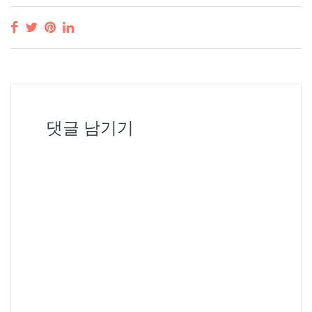
6(금)-7(토) 장소 : SAND
PAPER INN & SPA…
댓글 남기기