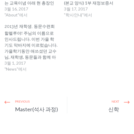
는 교육이념 아래 현 총장인
(본교 양식) 1부 재정보증서
James Kim 박사에 의해 설립
3월 16, 2017
(본교 양식) 재정보증인의 최
3월 17, 2017
되어 연 부연 성장을 거듭하
"About"에서
근 3개월 은행 거래내역서
"학사안내"에서
고 있습니다. 2000년 1월
(Bank Statement) 추천서 (소
2013년 재학생, 동문수련회
Emmanuel University는 미국
속 교회 담임목사) 1부 -〉ESL
의 State of California
과정은 생략 최종학교 영문
할렐루야! 주님의 이름으로
Educational Department로
졸업 및 성적증명서 자기 소
인사드립니다. 이번 가을 학
부터 종합 대학 설립인가 취
개서 명함판 사진 2매
기도 막바지에 이르렀습니다.
득(School Code 1941231)
Admission Fee $100.00 본인
가을학기동안 애쓰셨던 교수
2001년 2월 미국 연방정부로
의 신분(status)을 증병하는
님, 재학생, 동문들과 함께 아
부터 종합대학 설립…
신분증…
래와 같이 가을 MT를 떠납니
3월 1, 2017
다. 이번 MT에서 우리 서로
"News"에서
좋은 추억을 만드는 기회가
되었으면 합니다. 자세한 사
항은 진행과 관리를 맡으신
박근준목사님
pensees7@hanmail.net
PREVIOUS
NEXT
(213-839-0546)께 연락을 바
Master(석사 과정)
신학
랍니다. --------------------------
---------------------------아래---
-----------------------------------
--------- 일시 : 12월