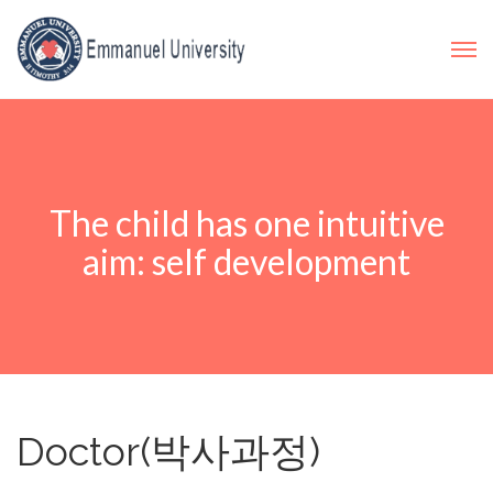
The child has one intuitive
aim: self development
Doctor(박사과정)